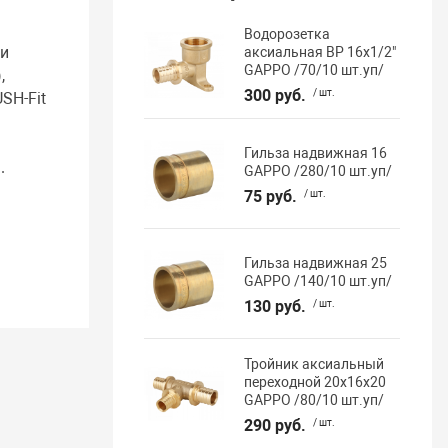
Водорозетка
ги
аксиальная ВР 16х1/2"
GAPPO /70/10 шт.уп/
,
300 руб.
/ шт.
SH-Fit
d
Гильза надвижная 16
.
GAPPO /280/10 шт.уп/
75 руб.
/ шт.
Гильза надвижная 25
GAPPO /140/10 шт.уп/
130 руб.
/ шт.
Тройник аксиальный
переходной 20х16х20
GAPPO /80/10 шт.уп/
290 руб.
/ шт.