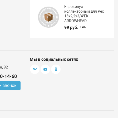
Евроконус
коллекторный для Pex
16х2,2х3/4"EK
ARROWHEAD
99 руб.
/ шт.
Мы в социальных сетях
а, 92
00-14-60
ь звонок