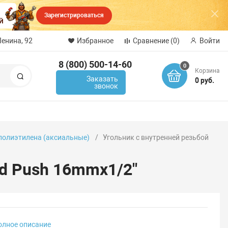
Зарегистрироваться
Ленина, 92
Избранное
Сравнение
(0)
Войти
8 (800) 500-14-60
0
Корзина
Поиск
Заказать
0 руб.
звонок
 полиэтилена (аксиальные)
Угольник с внутренней резьбой
ad Push 16mmx1/2"
олное описание