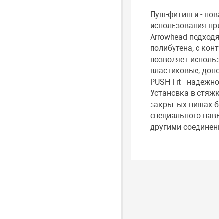
Пуш-фитинги - нов
использования пр
Arrowhead подходя
полибутена, с ко
позволяет использ
пластиковые, допо
PUSH-Fit - надежн
Установка в стяжк
закрытых нишах бе
специального навы
другими соединен