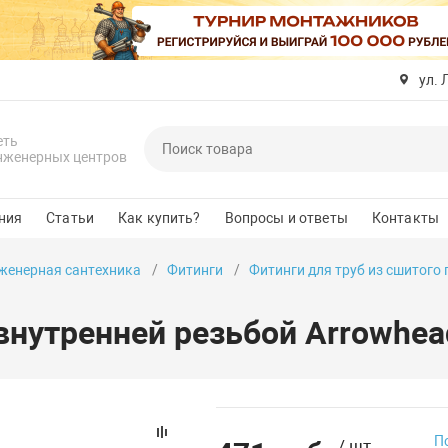
ул. 
еть
нженерных центров
ния
Статьи
Как купить?
Вопросы и ответы
Контакты
женерная сантехника
Фитинги
Фитинги для труб из сшитого
 внутренней резьбой Arrowhe
П
/ шт.