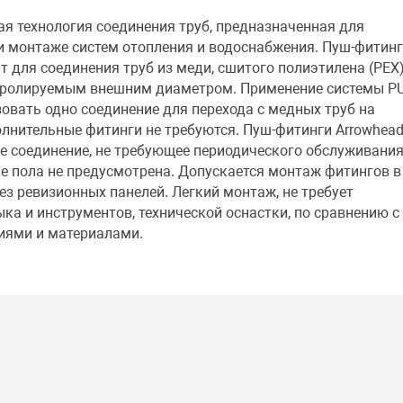
ая технология соединения труб, предназначенная для
и монтаже систем отопления и водоснабжения. Пуш-фитин
т для соединения труб из меди, сшитого полиэтилена (РЕХ)
нтролируемым внешним диаметром. Применение системы PU
овать одно соединение для перехода с медных труб на
лнительные фитинги не требуются. Пуш-фитинги Arrowhea
ое соединение, не требующее периодического обслуживания
е пола не предусмотрена. Допускается монтаж фитингов в
з ревизионных панелей. Легкий монтаж, не требует
ка и инструментов, технической оснастки, по сравнению с
иями и материалами.