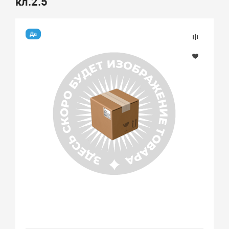
кл.2.5
Да