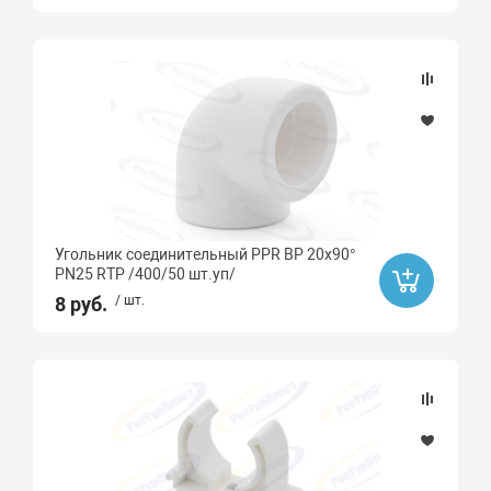
Sinikon
FLAMCO
Rispa
G-LAUF
ZEGOR
Pumpman
Oasis
Угольник соединительный PPR ВР 20х90°
Ibo
PN25 RTP /400/50 шт.уп/
Вихрь
8 руб.
/ шт.
Grundfos
WESTER
Neptun
PROFFLEX
Ultima