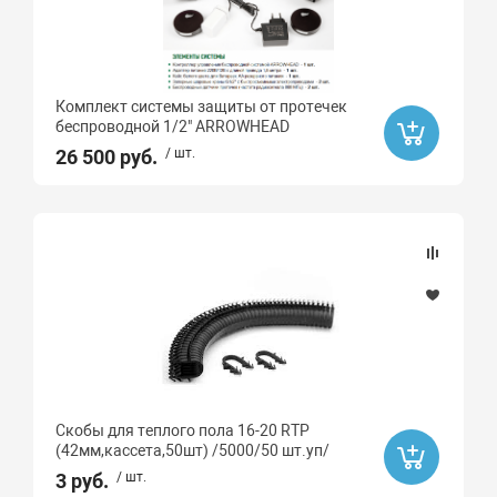
Sti
STOUT
Valtec
Комплект системы защиты от протечек
беcпроводной 1/2" ARROWHEAD
General Fittings
26 500 руб.
/ шт.
Icma
Atlas
АКВАБРАЙТ
БАРЬЕР
TIM
AquaHit
ДЖИЛЕКС
Скобы для теплого пола 16-20 RTP
MVI
(42мм,кассета,50шт) /5000/50 шт.уп/
РТП
3 руб.
/ шт.