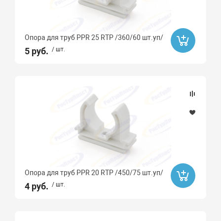
TYTAN
Сантехкреп
Опора для труб PPR 25 RTP /360/60 шт.уп/
СИБРТЕХ
5 руб.
/ шт.
Крокочист
БИОСЕПТИК
Росма
ROYAL THERMO
Far
ПРОКСИТЕРМ
AQUARIO
Опора для труб PPR 20 RTP /450/75 шт.уп/
СЕВЕР
4 руб.
/ шт.
Valogin
Unipump