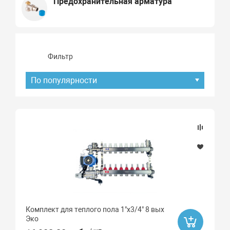
Предохранительная арматура
Фильтр
По популярности
Подбор параметров
Наличие товара
В наличии
Под заказ
Комплект для теплого пола 1"х3/4" 8 вых
Хит продаж
Эко