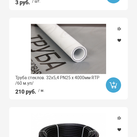
3 руб.
/ шт.
Труба стеклов. 32х5,4 PN25 х 4000мм RTP
/60 м.уп/
210 руб.
/ м.