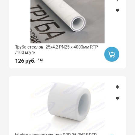
Назначение (смесители)
Материал
Алюминий
Труба стеклов. 25х4,2 PN25 х 4000мм RTP
/100 м.уп/
Латунь
126 руб.
/ м.
Сталь
Латунь с никелированным покрытием
Полипропилен
Металл
Бессвинцовая латунь CW511L
латунь
Латунь C69300
Латунь CW617N