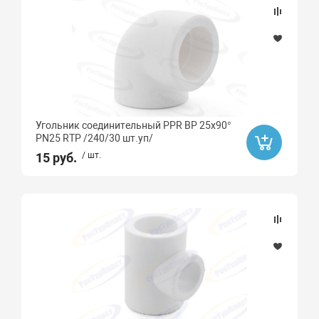
GAPPO
SOLONE
Ard
SANFIX
ARROWHEAD
UNICORN
Угольник соединительный PPR ВР 25х90°
PN25 RTP /240/30 шт.уп/
15 руб.
/ шт.
Высота, мм
Длина, мм
Угол
45
15
30