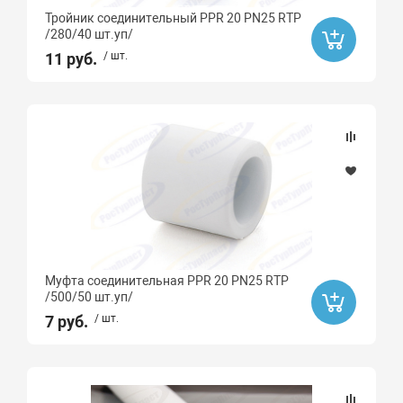
Тройник соединительный PPR 20 PN25 RTP
67
/280/40 шт.уп/
11 руб.
87
/ шт.
90
45
90
67
87
15
30
Муфта соединительная PPR 20 PN25 RTP
50
/500/50 шт.уп/
7 руб.
/ шт.
Тип монтажа
Монтаж