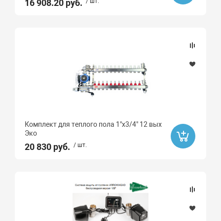
Да
16 908.20 руб.
/ шт.
Акция
Распродажа
Да
Ликвидация
Да
Комплект для теплого пола 1"х3/4" 12 вых
Эко
Ликвидация
20 830 руб.
/ шт.
Бренд
Gebo
Smart
ROMMER