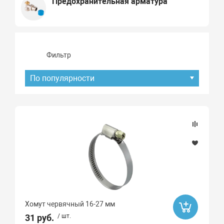
Предохранительная арматура
Фильтр
По популярности
Подбор параметров
Наличие товара
В наличии
Под заказ
Хомут червячный 16-27 мм
Хит продаж
31 руб.
/ шт.