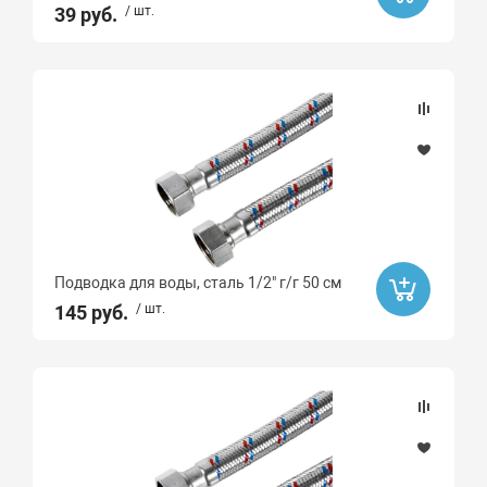
39 руб.
/ шт.
TYTAN
Сантехкреп
СИБРТЕХ
Крокочист
БИОСЕПТИК
Росма
ROYAL THERMO
Far
Подводка для воды, сталь 1/2" г/г 50 см
145 руб.
/ шт.
ПРОКСИТЕРМ
AQUARIO
СЕВЕР
Valogin
Unipump