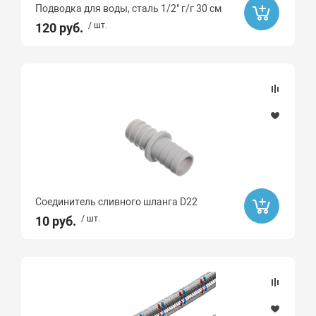
Подводка для воды, сталь 1/2" г/г 30 см
120 руб.
/ шт.
Назначение (смесители)
Материал
Алюминий
Латунь
Сталь
Латунь с никелированным покрытием
Полипропилен
Соединитель сливного шланга D22
10 руб.
/ шт.
Металл
Бессвинцовая латунь CW511L
латунь
Латунь C69300
Латунь CW617N