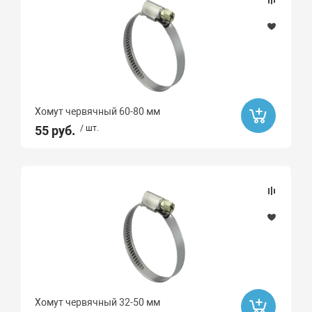
Sinikon
FLAMCO
Rispa
G-LAUF
ZEGOR
Хомут червячный 60-80 мм
Pumpman
55 руб.
/ шт.
Oasis
Ibo
Вихрь
Grundfos
WESTER
Neptun
PROFFLEX
Хомут червячный 32-50 мм
Ultima