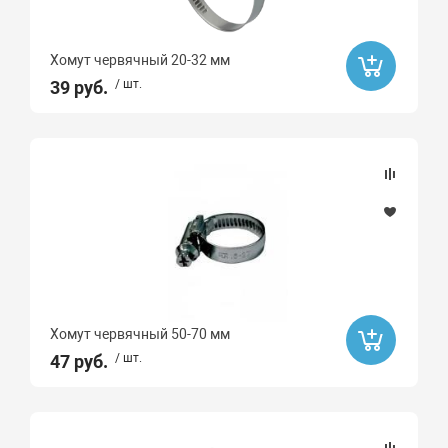
Sti
Хомут червячный 20-32 мм
STOUT
39 руб.
/ шт.
Valtec
General Fittings
Icma
Atlas
АКВАБРАЙТ
БАРЬЕР
TIM
AquaHit
Хомут червячный 50-70 мм
ДЖИЛЕКС
47 руб.
/ шт.
MVI
РТП