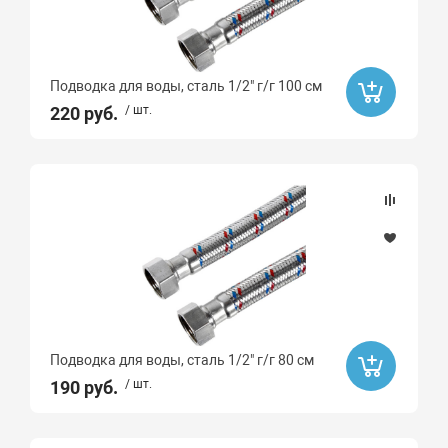
GAPPO
SOLONE
Ard
Подводка для воды, сталь 1/2" г/г 100 см
SANFIX
220 руб.
/ шт.
ARROWHEAD
UNICORN
Высота, мм
Длина, мм
Угол
Подводка для воды, сталь 1/2" г/г 80 см
45
190 руб.
/ шт.
15
30