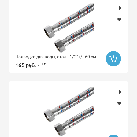
67
87
90
45
90
Подводка для воды, сталь 1/2" г/г 60 см
67
165 руб.
/ шт.
87
15
30
50
Тип монтажа
Монтаж