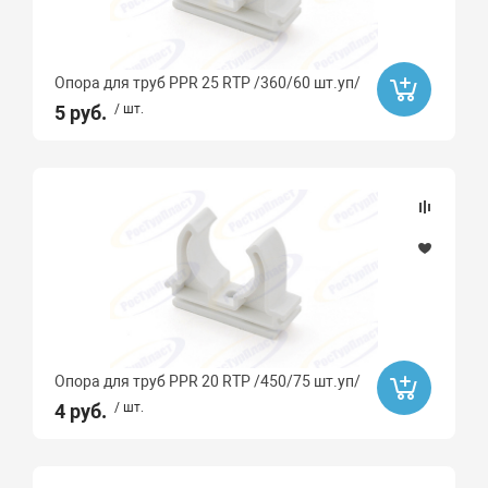
TYTAN
Сантехкреп
Опора для труб PPR 25 RTP /360/60 шт.уп/
СИБРТЕХ
5 руб.
/ шт.
Крокочист
БИОСЕПТИК
Росма
ROYAL THERMO
Far
ПРОКСИТЕРМ
AQUARIO
Опора для труб PPR 20 RTP /450/75 шт.уп/
СЕВЕР
4 руб.
/ шт.
Valogin
Unipump