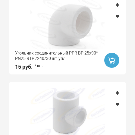
GAPPO
SOLONE
Ard
SANFIX
ARROWHEAD
UNICORN
Угольник соединительный PPR ВР 25х90°
PN25 RTP /240/30 шт.уп/
15 руб.
/ шт.
Высота, мм
Длина, мм
Угол
45
15
30