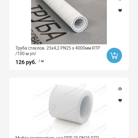
Назначение (смесители)
Материал
Алюминий
Труба стеклов. 25х4,2 PN25 х 4000мм RTP
/100 м.уп/
Латунь
126 руб.
/ м.
Сталь
Латунь с никелированным покрытием
Полипропилен
Металл
Бессвинцовая латунь CW511L
латунь
Латунь C69300
Латунь CW617N