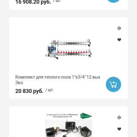
Да
16 908.20 руб.
/ шт.
Акция
Распродажа
Да
Ликвидация
Да
Комплект для теплого пола 1"х3/4" 12 вых
Эко
Ликвидация
20 830 руб.
/ шт.
Бренд
Gebo
Smart
ROMMER