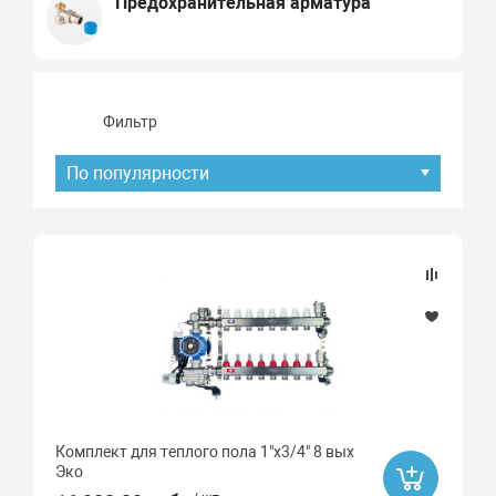
Предохранительная арматура
Фильтр
По популярности
Подбор параметров
Наличие товара
В наличии
Под заказ
Комплект для теплого пола 1"х3/4" 8 вых
Хит продаж
Эко