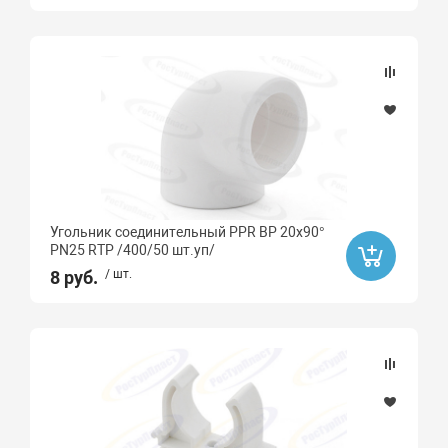
Sinikon
FLAMCO
Rispa
G-LAUF
ZEGOR
Pumpman
Oasis
Угольник соединительный PPR ВР 20х90°
Ibo
PN25 RTP /400/50 шт.уп/
Вихрь
8 руб.
/ шт.
Grundfos
WESTER
Neptun
PROFFLEX
Ultima