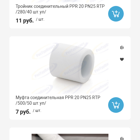
Тройник соединительный PPR 20 PN25 RTP
67
/280/40 шт.уп/
11 руб.
87
/ шт.
90
45
90
67
87
15
30
Муфта соединительная PPR 20 PN25 RTP
50
/500/50 шт.уп/
7 руб.
/ шт.
Тип монтажа
Монтаж