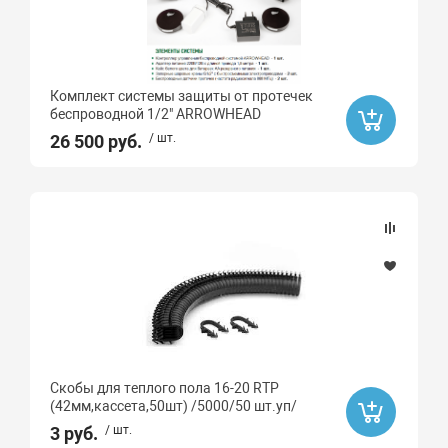
Sti
STOUT
Valtec
Комплект системы защиты от протечек
беcпроводной 1/2" ARROWHEAD
General Fittings
26 500 руб.
/ шт.
Icma
Atlas
АКВАБРАЙТ
БАРЬЕР
TIM
AquaHit
ДЖИЛЕКС
Скобы для теплого пола 16-20 RTP
MVI
(42мм,кассета,50шт) /5000/50 шт.уп/
РТП
3 руб.
/ шт.