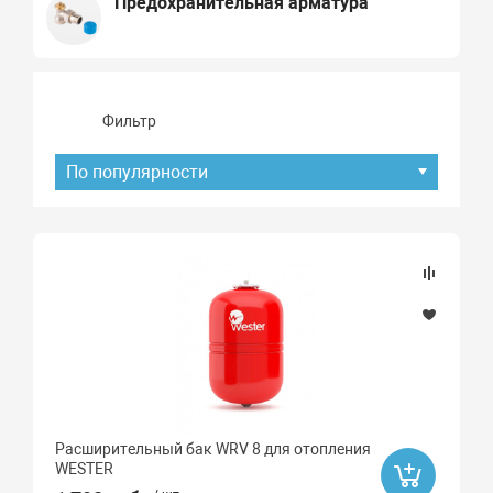
Предохранительная арматура
Фильтр
По популярности
Подбор параметров
Наличие товара
В наличии
Под заказ
Расширительный бак WRV 8 для отопления
Хит продаж
WESTER