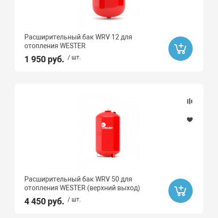
TYTAN
Сантехкреп
Расширительный бак WRV 12 для
СИБРТЕХ
отопления WESTER
1 950 руб.
/ шт.
Крокочист
БИОСЕПТИК
Росма
ROYAL THERMO
Far
ПРОКСИТЕРМ
AQUARIO
СЕВЕР
Расширительный бак WRV 50 для
Valogin
отопления WESTER (верхний выход)
4 450 руб.
/ шт.
Unipump