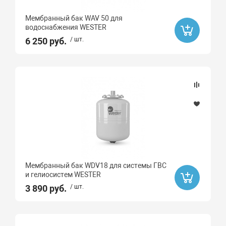
Пластик
Мембранный бак WAV 50 для
водоснабжения WESTER
Сталь
6 250 руб.
/ шт.
Бессвинцовая латунь
Мембранный бак WDV18 для системы ГВС
и гелиосистем WESTER
3 890 руб.
/ шт.