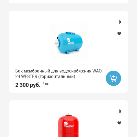
Sinikon
FLAMCO
Rispa
G-LAUF
ZEGOR
Pumpman
Oasis
Бак мембранный для водоснабжения WAO
Ibo
24 WESTER (горизонтальный)
Вихрь
2 300 руб.
/ шт.
Grundfos
WESTER
Neptun
PROFFLEX
Ultima