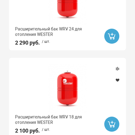
Sti
STOUT
Valtec
Расширительный бак WRV 24 для
отопления WESTER
General Fittings
2 290 руб.
/ шт.
Icma
Atlas
АКВАБРАЙТ
БАРЬЕР
TIM
AquaHit
ДЖИЛЕКС
Расширительный бак WRV 18 для
MVI
отопления WESTER
РТП
2 100 руб.
/ шт.