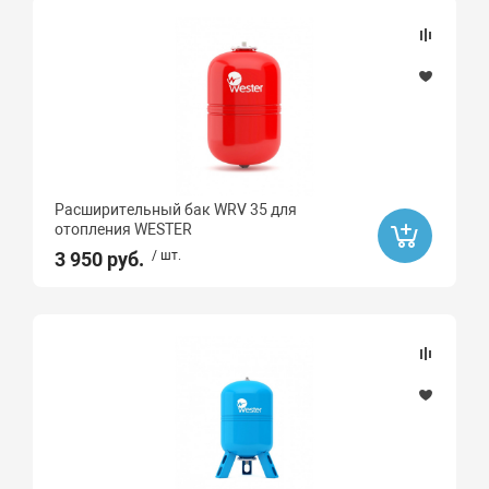
Назначение (смесители)
Материал
Алюминий
Латунь
Расширительный бак WRV 35 для
отопления WESTER
Сталь
3 950 руб.
/ шт.
Латунь с никелированным покрытием
Полипропилен
Металл
Бессвинцовая латунь CW511L
латунь
Латунь C69300
Латунь CW617N