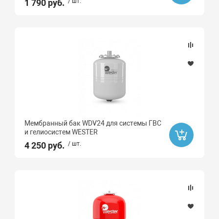
Да
1 790 руб.
/ шт.
Акция
Распродажа
Да
Ликвидация
Да
Мембранный бак WDV24 для системы ГВС
и гелиосистем WESTER
Ликвидация
4 250 руб.
/ шт.
Бренд
Gebo
Smart
ROMMER