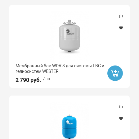
GAPPO
SOLONE
Ard
SANFIX
ARROWHEAD
UNICORN
Мембранный бак WDV 8 для системы ГВС и
Высота, мм
гелиосистем WESTER
2 790 руб.
/ шт.
Длина, мм
Угол
45
15
30