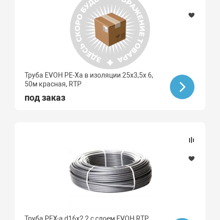
Труба EVOH PE-Xa в изоляции 25х3,5х 6,
50м красная, RTP
под заказ
Труба PEX-a d16х2,2 с слоем EVOH RTP