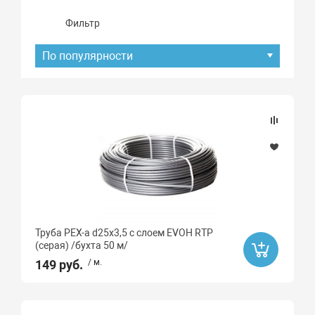
Фильтр
По популярности
Подбор параметров
Наличие товара
В наличии
Под заказ
Труба PEX-a d25х3,5 с слоем EVOH RTP
Акция
(серая) /бухта 50 м/
149 руб.
/ м.
Распродажа
Да