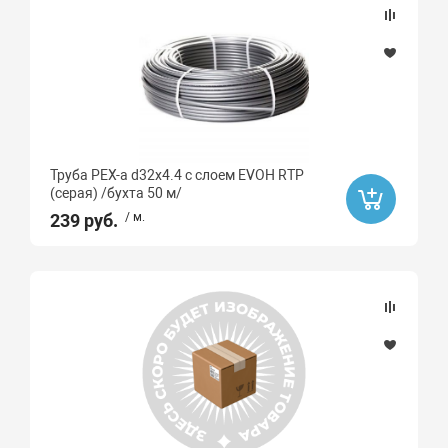
Ликвидация
Да
Бренд
РТП
Труба PEX-a d32х4.4 с слоем EVOH RTP
(серая) /бухта 50 м/
GAPPO
239 руб.
/ м.
Длина, м