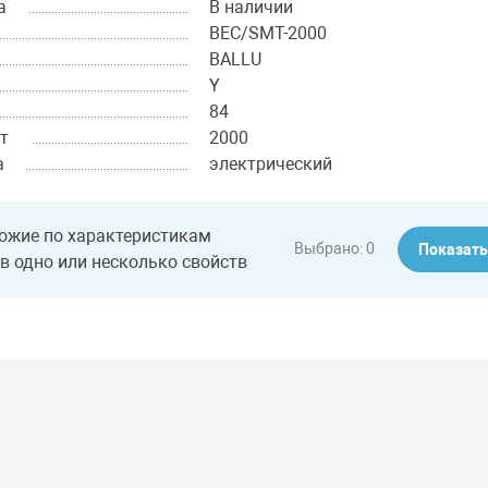
а
В наличии
BEC/SMT-2000
BALLU
Y
84
т
2000
а
электрический
ожие по характеристикам
Выбрано:
0
Показат
в одно или несколько свойств