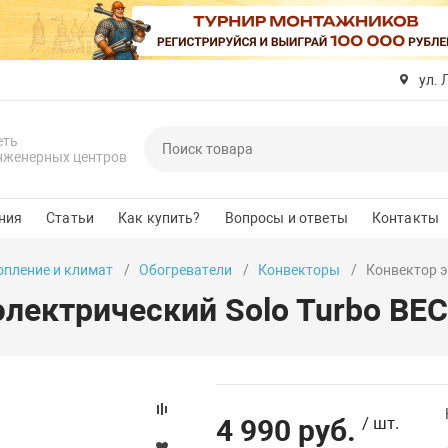
ул. 
еть
нженерных центров
ния
Статьи
Как купить?
Вопросы и ответы
Контакты
опление и климат
Обогреватели
Конвекторы
Конвектор э
электрический Solo Turbo BE
4 990 руб.
/ шт.