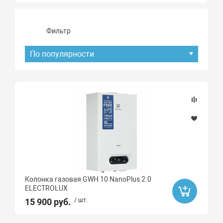
Фильтр
По популярности
Подбор параметров
Наличие товара
В наличии
Под заказ
Колонка газовая GWH 10 NanoPlus 2.0
Хит продаж
ELECTROLUX
Да
15 900 руб.
/ шт.