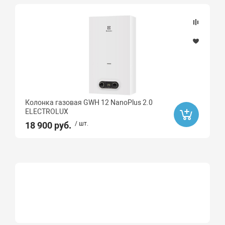
Акция
Распродажа
Да
Ликвидация
Да
Колонка газовая GWH 12 NanoPlus 2.0
ELECTROLUX
18 900 руб.
/ шт.
Бренд
Huch EnTEC
ZEGOR
BAXI
BALLU
Atlantic