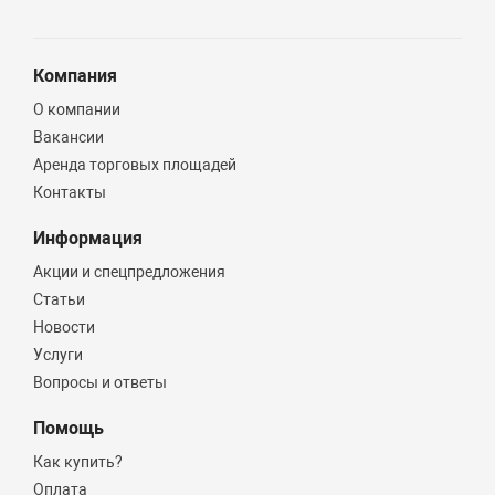
ELECTROLUX
ROYAL THERMO
Компания
GAPPO
О компании
HAIER
Вакансии
Аренда торговых площадей
Высота, мм
Контакты
Информация
Длина, мм
Акции и спецпредложения
Статьи
Способ нагрева
Новости
Услуги
электрический
Вопросы и ответы
Газовый
Помощь
косвенный
Как купить?
Оплата
Тип водонагревателя