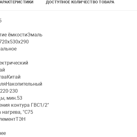
АРАКТЕРИСТИКИ
ДОСТУПНОЕ КОЛИЧЕСТВО ТОВАРА
5
тие ёмкостиЭмаль
720х530х290
кальное
ектрический
ай
тваКитай
еляНакопительный
220-230
ы, мин.53
ния контура ГВС1/2"
 нагрева, °С75
элементТЭН
ее