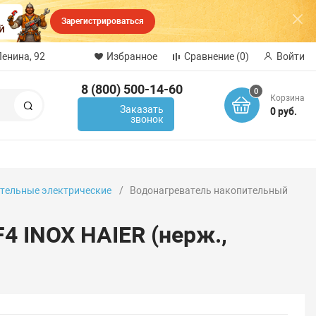
Зарегистрироваться
Ленина, 92
Избранное
Сравнение
(0)
Войти
8 (800) 500-14-60
0
Корзина
Поиск
Заказать
0 руб.
звонок
тельные электрические
Водонагреватель накопительный
4 INOX HAIER (нерж.,