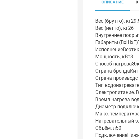
ОПИСАНИЕ
Х
Вес (брутто), кг29.
Вес (нетто), кг26
Внутреннее покры
Габариты (ВхШхГ)
ИсполнениеВерти
Мощность, кВт3
Способ нагреваЭл
Страна брендаКит
Страна производс
Тип водонагреват
Электропитание, В
Время нагрева вод
Диаметр подключе
Макс. температура
Нагревательный 
Объём, л50
ПодключениеНижн