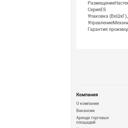
РазмещениеНасте
СерияES
Упаковка (ВхШхГ)
УправлениеМехан
Гарантия производ
Компания
О компании
Вакансии
Аренда торговых
площадей