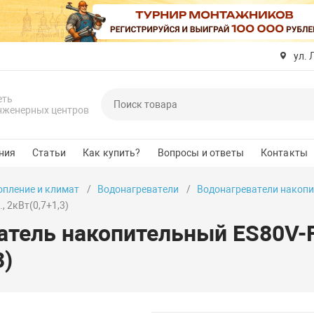
ул. 
еть
нженерных центров
ния
Статьи
Как купить?
Вопросы и ответы
Контакты
опление и климат
Водонагреватели
Водонагреватели накопи
, 2кВт(0,7+1,3)
атель накопительный ES80V-F
3)